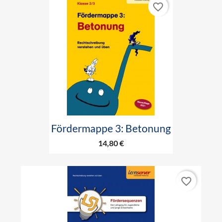
favorite_border
Fördermappe 3: Betonung
14,80 €
favorite_border