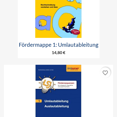
Fördermappe 1: Umlautableitung
14,80 €
favorite_border