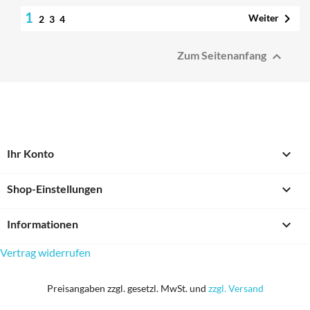
1

Weiter
2
3
4

Zum Seitenanfang

Ihr Konto
keyboard_arrow_down
Shop-Einstellungen

Informationen
Vertrag widerrufen
Preisangaben zzgl. gesetzl. MwSt. und
zzgl. Versand