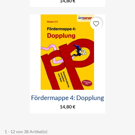
14,80 €
favorite_border
Fördermappe 4: Dopplung
14,80 €
1 - 12 von 38 Artikel(n)