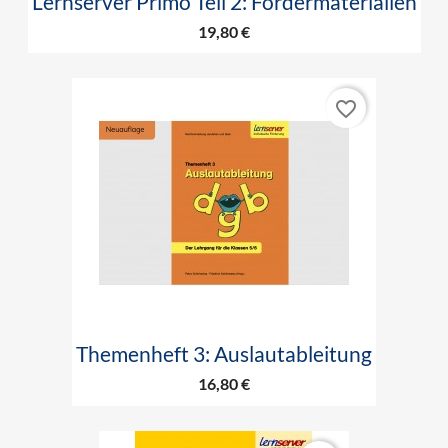
Lernserver Primo Teil 2: Fördermaterialien
19,80 €
favorite_border
Themenheft 3: Auslautableitung
16,80 €