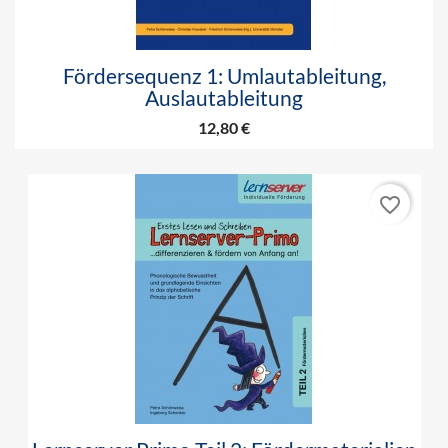
Fördersequenz 1: Umlautableitung,
Auslautableitung
12,80 €
favorite_border