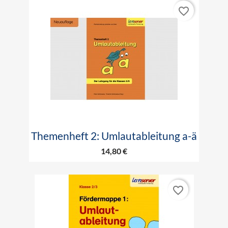
favorite_border
Themenheft 2: Umlautableitung a-ä
14,80 €
favorite_border