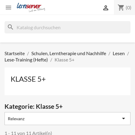
shopping_cart


(0)
search
Startseite
Schulen, Lerntherapie und Nachhilfe
Lesen
Lese-Training (Hefte)
Klasse 5+
KLASSE 5+
Kategorie: Klasse 5+

Relevanz
1 - 11 von 11 Artikel(n)