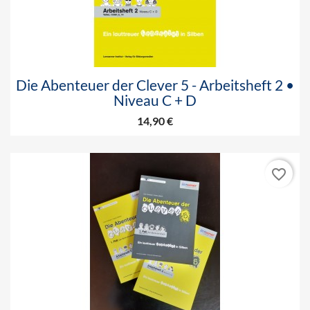
Die Abenteuer der Clever 5 - Arbeitsheft 2 •
Niveau C + D
14,90 €
favorite_border