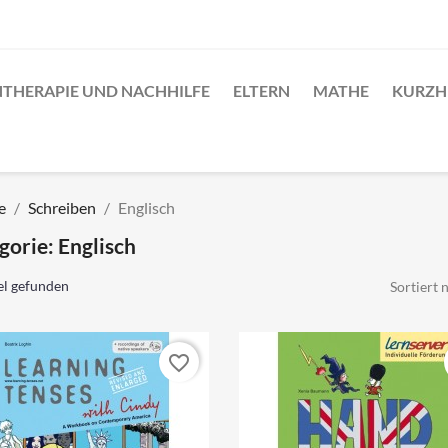
NTHERAPIE UND NACHHILFE
ELTERN
MATHE
KURZH
fe
Schreiben
Englisch
gorie: Englisch
el gefunden
Sortiert 
favorite_border