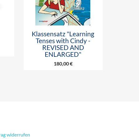

Vorschau
Klassensatz "Learning
Tenses with Cindy -
REVISED AND
ENLARGED"
180,00 €
rag widerrufen