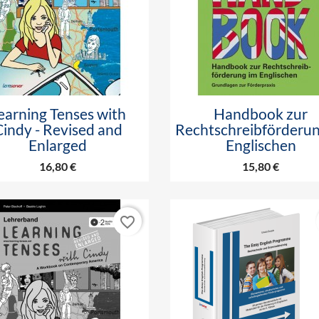


Vorschau
Vorschau
earning Tenses with
Handbook zur
Cindy - Revised and
Rechtschreibförderun
Enlarged
Englischen
16,80 €
15,80 €
favorite_border