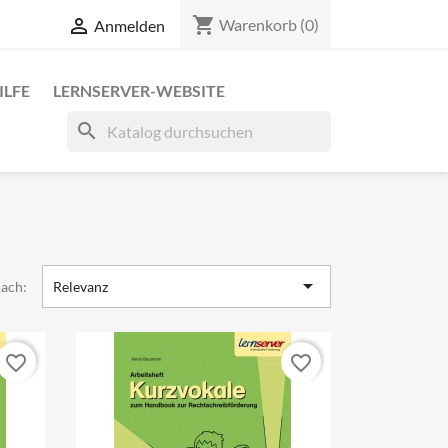
shopping_cart

Warenkorb
(0)
Anmelden
ILFE
LERNSERVER-WEBSITE
search

nach:
Relevanz
favorite_border
favorite_border