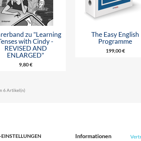


Vorschau
Vorschau
rerband zu "Learning
The Easy English
Tenses with Cindy -
Programme
REVISED AND
199,00 €
ENLARGED"
9,80 €
n 6 Artikel(n)
Informationen
-EINSTELLUNGEN
Vert