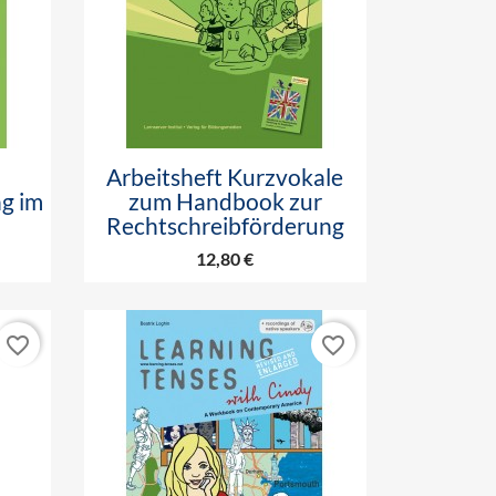

Vorschau
Arbeitsheft Kurzvokale
g im
zum Handbook zur
Rechtschreibförderung
12,80 €
favorite_border
favorite_border