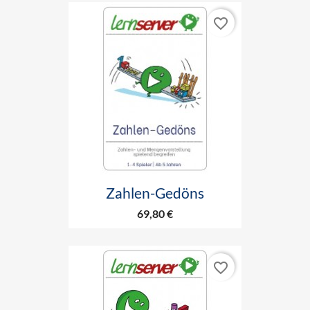
favorite_border
Zahlen-Gedöns
69,80 €
favorite_border