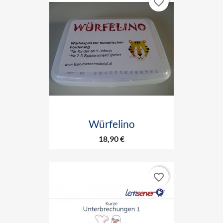
favorite_border
Würfelino
18,90 €
favorite_border