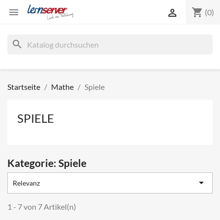
shopping_cart


(0)
search
Startseite
Mathe
Spiele
SPIELE
Kategorie: Spiele

Relevanz
1 - 7 von 7 Artikel(n)