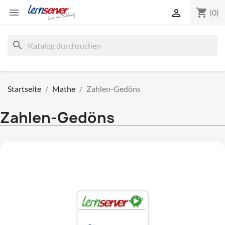
shopping_cart


(0)
search
Startseite
Mathe
Zahlen-Gedöns
Zahlen-Gedöns