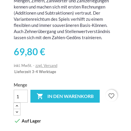
Mengen, Ziffern, Zahlwörter und Zahlzerlegungen
kennen und machen sich mit ersten Rechnungen
(Additionen und Subtraktionen) vertraut. Der
Variantenreichtum des Spiels verhilft zu einem
flexiblen und immer souveräneren Basis-Können.
Auch Zehnerübergang und Stellenwertverständnis
lassen sich mit dem Zahlen-Gedöns trainieren.
69,80 €
inkl. MwSt.
zzgl. Versand
Lieferzeit 3-4 Werktage
Menge
favorite_border

IN DEN WARENKORB

Auf Lager