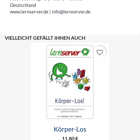
Deutschland
www.lernserver.de | info@lernserver.de
VIELLEICHT GEFÄLLT IHNEN AUCH
favorite_border
Körper-Los
11,80 €