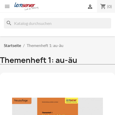
shopping_cart


(0)
search
Startseite
Themenheft 1: au-äu
Themenheft 1: au-äu