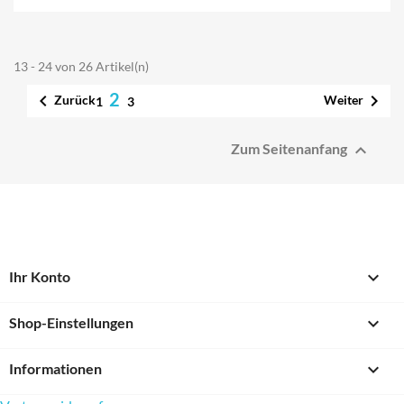
13 - 24 von 26 Artikel(n)
2


Zurück
Weiter
1
3

Zum Seitenanfang

Ihr Konto
keyboard_arrow_down
Shop-Einstellungen

Informationen