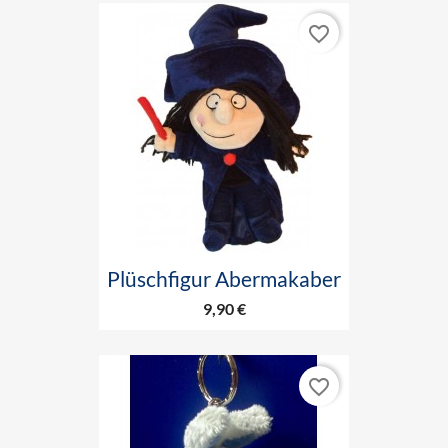
favorite_border
Plüschfigur Abermakaber
9,90 €
favorite_border