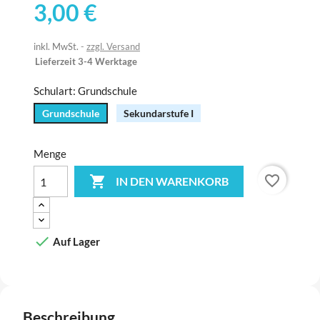
3,00 €
inkl. MwSt.
zzgl. Versand
Lieferzeit 3-4 Werktage
Schulart: Grundschule
Grundschule
Sekundarstufe I
Menge
favorite_border

IN DEN WARENKORB

Auf Lager
Beschreibung