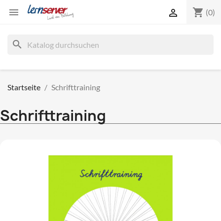
shopping_cart


(0)
search
Startseite
Schrifttraining
Schrifttraining