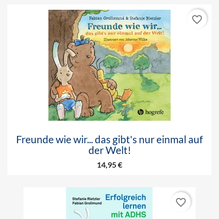
favorite_border
Freunde wie wir... das gibt's nur einmal auf
der Welt!
14,95 €
favorite_border