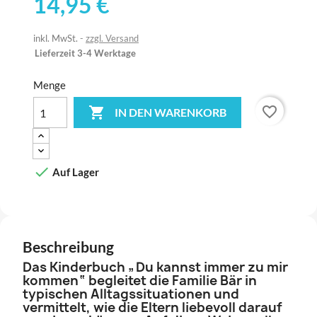
14,95 €
inkl. MwSt.
zzgl. Versand
Lieferzeit 3-4 Werktage
Menge
favorite_border

IN DEN WARENKORB

Auf Lager
Beschreibung
Das Kinderbuch „Du kannst immer zu mir
kommen“ begleitet die Familie Bär in
typischen Alltagssituationen und
vermittelt, wie die Eltern liebevoll darauf